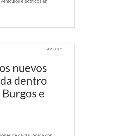
vehículos eléctricos en
ARTIGO
dos nuevos
ida dentro
 Burgos e
iones de carga rápida con