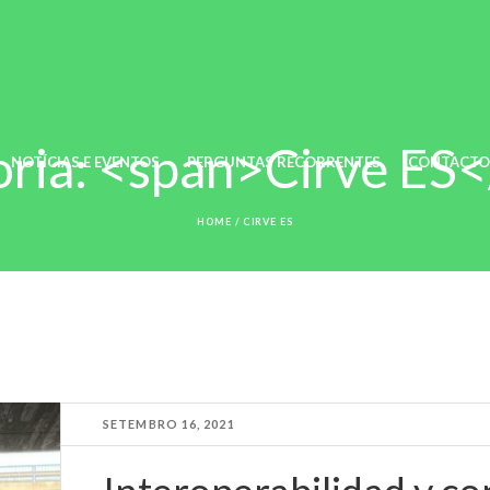
ria: <span>Cirve ES
NOTÍCIAS E EVENTOS
PERGUNTAS RECORRENTES
CONTACTO
HOME
/
CIRVE ES
SETEMBRO 16, 2021