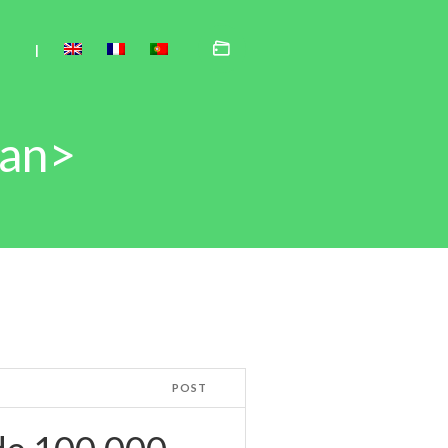
|
pan>
POST